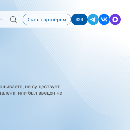
Стать партнёром
B2B
ашиваете, не существует.
алена, или был введен не