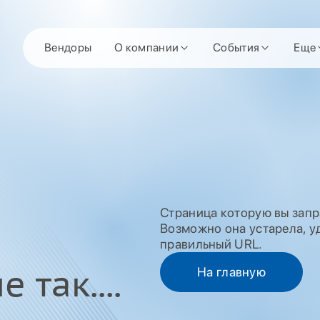
Вендоры
О компании
События
Еще
Страница которую вы запр
Возможно она устарела, уд
правильный URL.
 так....
На главную