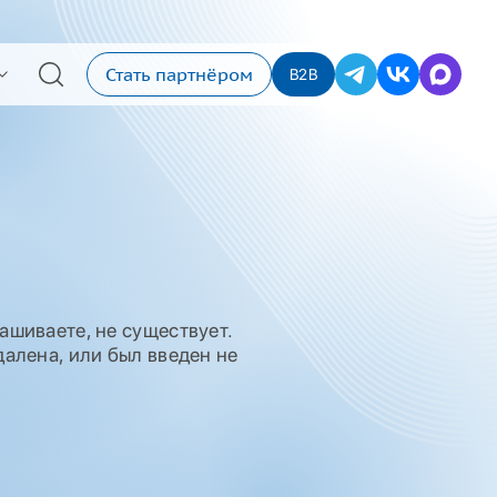
Стать партнёром
B2B
ашиваете, не существует.
алена, или был введен не