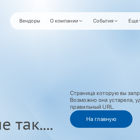
Вендоры
О компании
События
Еще
Страница которую вы запр
Возможно она устарела, уд
правильный URL.
 так....
На главную