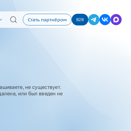
Стать партнёром
B2B
ашиваете, не существует.
алена, или был введен не