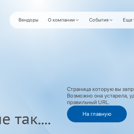
Вендоры
О компании
События
Еще
Страница которую вы запр
Возможно она устарела, уд
правильный URL.
 так....
На главную