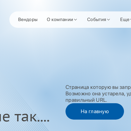
Вендоры
О компании
События
Еще
Страница которую вы запр
Возможно она устарела, уд
правильный URL.
 так....
На главную