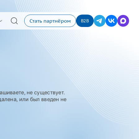
Стать партнёром
B2B
ашиваете, не существует.
алена, или был введен не