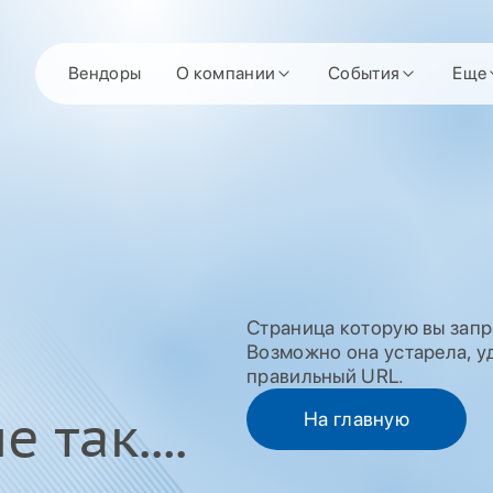
Вендоры
О компании
События
Еще
Страница которую вы запр
Возможно она устарела, уд
правильный URL.
 так....
На главную