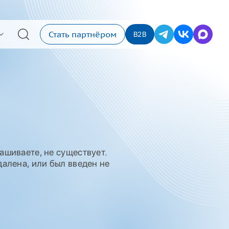
Стать партнёром
B2B
ашиваете, не существует.
алена, или был введен не