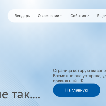
Вендоры
О компании
События
Еще
Страница которую вы запр
Возможно она устарела, уд
правильный URL.
 так....
На главную